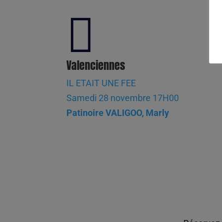

Valenciennes
IL ETAIT UNE FEE
Samedi 28 novembre 17H00
Patinoire VALIGOO, Marly